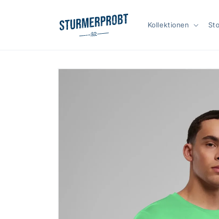
Direkt
zum
Inhalt
Kollektionen
St
Zu
Produktinformationen
springen