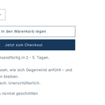
Erhöhe
die
Menge
für
In den Warenkorb legen
Shirt
erprobt
&quot;Sturmerprobt
Jetzt zum Checkout
laut&quot;
sandfertig in 2 - 5 Tagen.
issen, wie sich Gegenwind anfühlt – und
n bleiben.
sch. Unerschütterlich.
& normal geschnitten