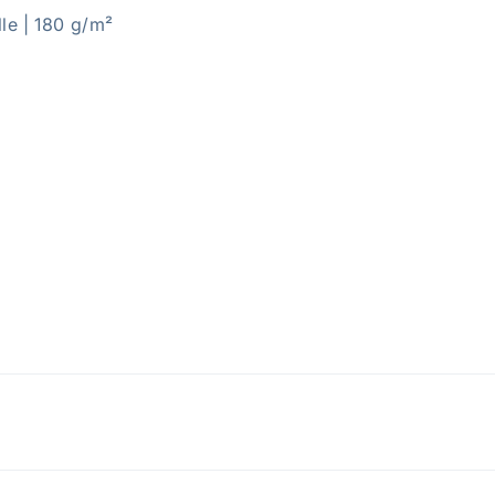
le |
180 g/m²