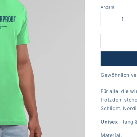
Anzahl
Anzahl
Verringere
die
Menge
für
Shirt
&quot;Sturm
laut&quot;
Gewöhnlich ver
Für alle, die w
trotzdem stehe
Schlicht. Nordi
Unisex
- lang 
Material: