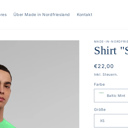
ores
Über Made in Nordfriesland
Kontakt
MADE-IN-NORDFRI
Shirt "
Normaler
€22,00
Preis
Inkl. Steuern.
Farbe
Größe